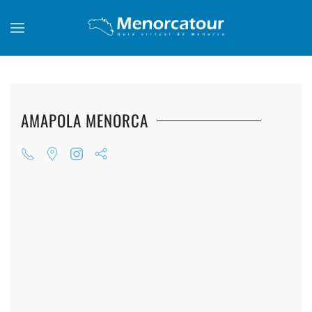
Skip to main content
AMAPOLA MENORCA
+
+
+
+
+
+
+
+
+
+
+
+
+
+
+