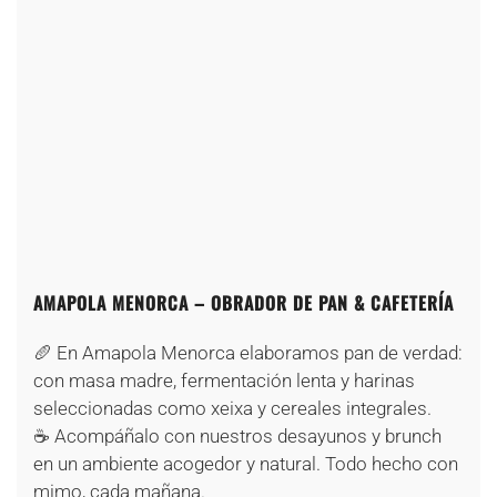
+
+
+
+
+
+
+
+
+
+
+
+
+
+
+
+
+
+
AMAPOLA MENORCA – OBRADOR DE PAN & CAFETERÍA
🥖 En Amapola Menorca elaboramos pan de verdad:
con masa madre, fermentación lenta y harinas
seleccionadas como xeixa y cereales integrales.
☕ Acompáñalo con nuestros desayunos y brunch
en un ambiente acogedor y natural. Todo hecho con
mimo, cada mañana.