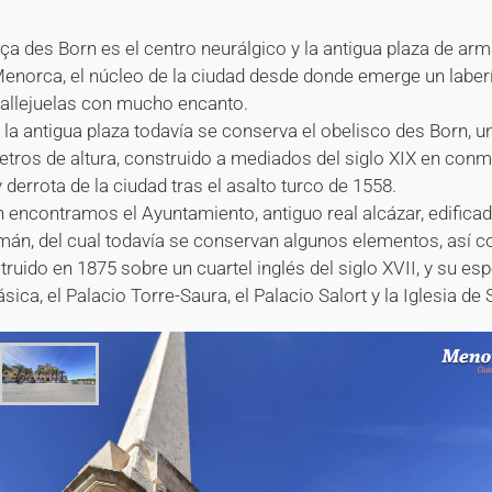
aça des Born es el centro neurálgico y la antigua plaza de ar
Menorca, el núcleo de la ciudad desde donde emerge un laberí
callejuelas con mucho encanto.
 la antigua plaza todavía se conserva el obelisco des Born,
etros de altura, construido a mediados del siglo XIX en co
y derrota de la ciudad tras el asalto turco de 1558.
n encontramos el Ayuntamiento, antiguo real alcázar, edifica
mán, del cual todavía se conservan algunos elementos, así c
ruido en 1875 sobre un cuartel inglés del siglo XVII, y su es
ica, el Palacio Torre-Saura, el Palacio Salort y la Iglesia de