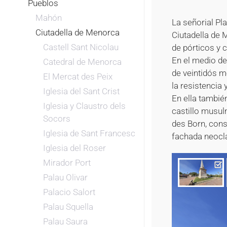
Pueblos
Mahón
La señorial Pl
Ciutadella de Menorca
Ciutadella de 
Castell Sant Nicolau
de pórticos y 
En el medio de
Catedral de Menorca
de veintidós m
El Mercat des Peix
la resistencia 
Iglesia del Sant Crist
En ella tambié
Iglesia y Claustro dels
castillo musul
Socors
des Born, const
Iglesia de Sant Francesc
fachada neoclás
Iglesia del Roser
Mirador Port
Palau Olivar
Palacio Salort
Palau Squella
Palau Saura