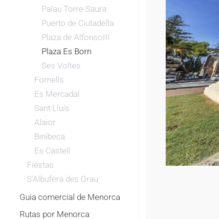
Palau Torre-Saura
Puerto de Ciutadella
Plaza de AlfonsoIII
Plaza Es Born
Ses Voltes
Fornells
Es Mercadal
Sant Lluís
Alaior
Binibeca
Es Castell
Fiestas
S'Albufera des Grau
Guia comercial de Menorca
Rutas por Menorca