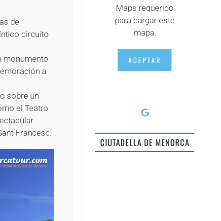
Maps requerido
para cargar este
mas de
mapa.
ntico circuito
 un monumento
ACEPTAR
nmemoración a
do sobre un
omo el Teatro
pectacular
 Sant Francesc.
CIUTADELLA DE MENORCA