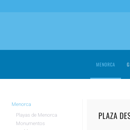
Skip to main content
MENORCA
G
Menorca
PLAZA DE
Playas de Menorca
Monumentos