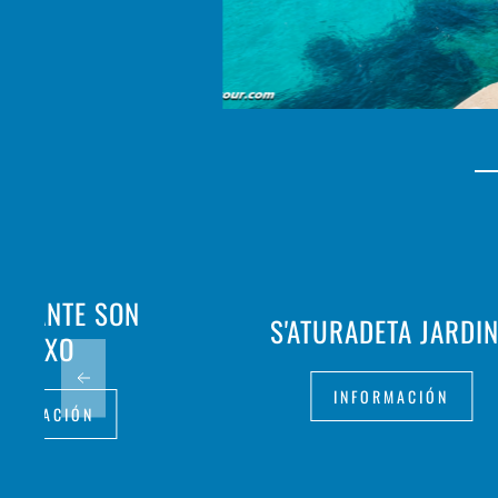
AURANTE SON
S'ATURADETA JARDI
GANXO
INFORMACIÓN
FORMACIÓN