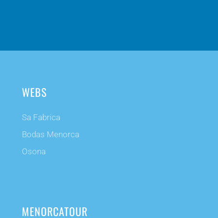
WEBS
Sa Fabrica
Bodas Menorca
Osona
MENORCATOUR