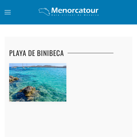
Skip to main content
PLAYA DE BINIBECA
+
+
+
+
+
+
+
+