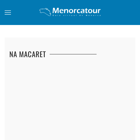
Skip to main content
NA MACARET
+
+
+
+
+
+
+
+
+
+