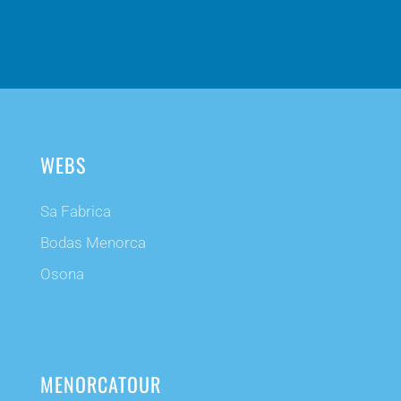
WEBS
Sa Fabrica
Bodas Menorca
Osona
MENORCATOUR