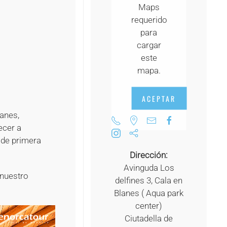
Maps
+
requerido
+
para
cargar
+
este
mapa.
ACEPTAR
lanes,
ecer a
 de primera
Dirección:
Avinguda Los
 nuestro
delfines 3, Cala en
Blanes ( Aqua park
center)
Ciutadella de