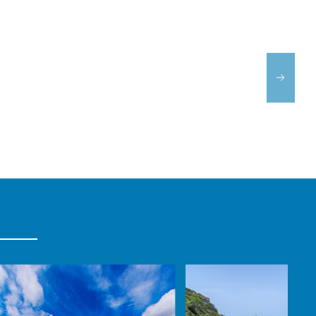
MURADA
XERXA