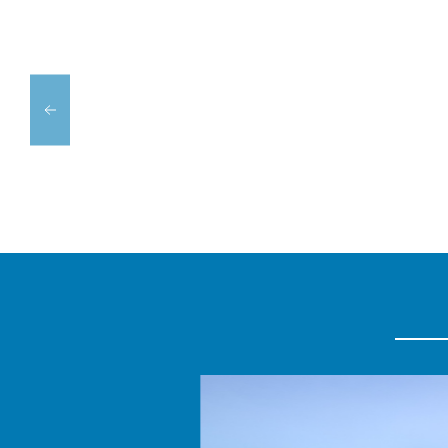
GIACOMO
BANANAS