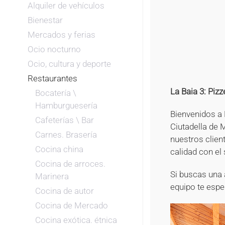
Alquiler de vehículos
Bienestar
Mercados y ferias
Ocio nocturno
Ocio, cultura y deporte
Restaurantes
La Baia 3: Piz
Bocatería \
Hamburguesería
Bienvenidos a 
Cafeterías \ Bar
Ciutadella de 
Carnes. Brasería
nuestros clien
Cocina china
calidad con el 
Cocina de arroces.
Si buscas una 
Marinera
equipo te espe
Cocina de autor
Cocina de Mercado
Cocina exótica. étnica