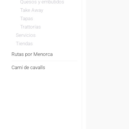
Quesos y embutidos
Take Away
Tapas
Trattorías
Servicios
Tiendas
Rutas por Menorca
Camí de cavalls