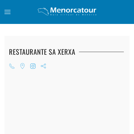
Skip to main content
RESTAURANTE SA XERXA
+
+
+
+
+
+
+
+
+
+
+
+
+
+
+