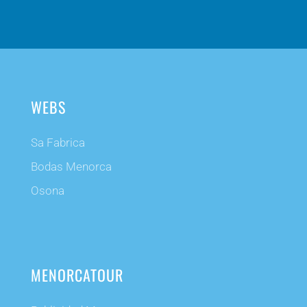
WEBS
Sa Fabrica
Bodas Menorca
Osona
MENORCATOUR