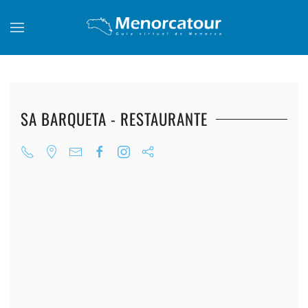
Skip to main content
SA BARQUETA - RESTAURANTE
+
+
+
+
+
+
+
+
+
+
+
+
+
+
+