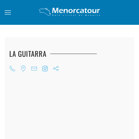
Skip to main content
LA GUITARRA
+
+
+
+
+
+
+
+
+
+
+
+
+
+
+