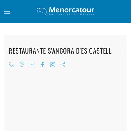
Skip to main content
RESTAURANTE S'ANCORA D'ES CASTELL
+
+
+
+
+
+
+
+
+
+
+
+
+
+
+