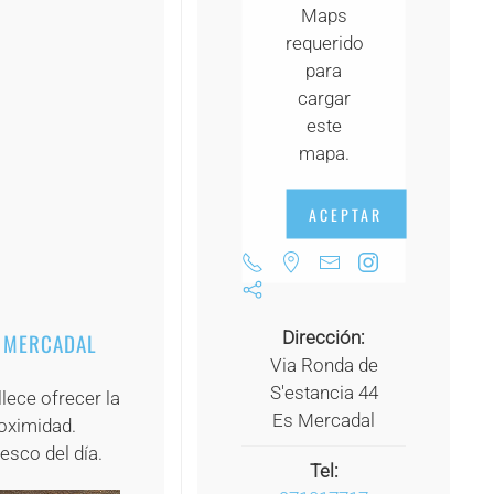
Maps
+
requerido
+
para
cargar
+
este
+
mapa.
+
ACEPTAR
+
Dirección:
S MERCADAL
Via Ronda de
S'estancia 44
ece ofrecer la
Es Mercadal
oximidad.
esco del día.
Tel: