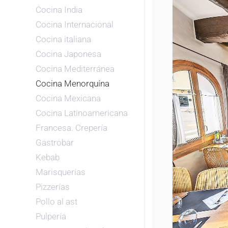
Cocina India
Cocina Internacional
Cocina italiana
Cocina Japonesa
Cocina Mediterránea
Cocina Menorquína
Cocina Mexicana
Cocina Latinoamericana
Francesa. Crepería
Gastrobar
Kebab
Marisquerías
Pizzerías
Pollo al ast
Pulpería