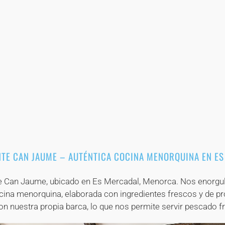
+
+
+
+
+
+
+
+
+
+
+
+
+
+
+
+
+
+
+
+
+
+
+
+
+
+
TE CAN JAUME – AUTÉNTICA COCINA MENORQUINA EN E
e Can Jaume, ubicado en Es Mercadal, Menorca. Nos enorgull
cina menorquina, elaborada con ingredientes frescos y de pr
 nuestra propia barca, lo que nos permite servir pescado fr