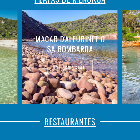
MACAR D'ALFURINET O
SA BOMBARDA
INFORMACIÓN
RESTAURANTES