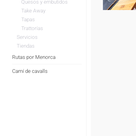
Quesos y embutidos
Take Away
Tapas
Trattorías
Servicios
Tiendas
Rutas por Menorca
Camí de cavalls