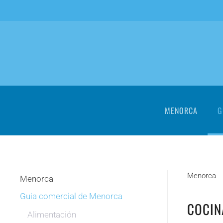
Skip to main content
MENORCA
G
Menorca
Menorca
Guia comercial de Menorca
COCIN
Alimentación