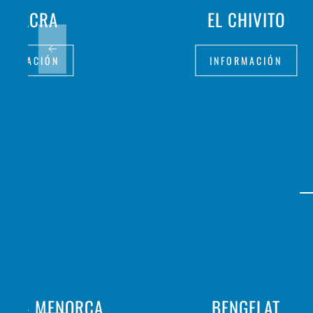
A NACRA
EL CHIVITO
FORMACIÓN
INFORMACIÓN
ALIÀ - MENORCA
BENGELAT