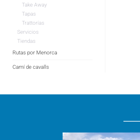
Take Away
Tapas
Trattorías
Servicios
Tiendas
Rutas por Menorca
Camí de cavalls