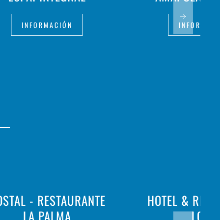
INFORMACIÓN
INFORMAC
OSTAL - RESTAURANTE
HOTEL & REST
LA PALMA
LOAR