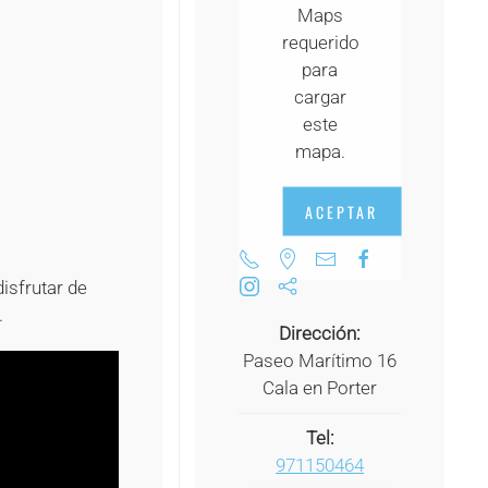
Maps
+
requerido
+
para
cargar
+
este
+
mapa.
+
ACEPTAR
isfrutar de
.
Dirección:
Paseo Marítimo 16
Cala en Porter
Tel:
971150464