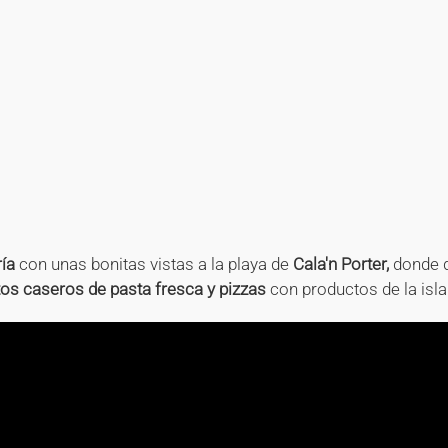
+
+
+
+
+
+
+
+
+
+
+
+
+
+
+
+
+
+
+
+
+
+
+
ría
con unas bonitas vistas a la playa de
Cala'n Porter,
donde d
tos caseros de pasta fresca y pizzas
con productos de la isla