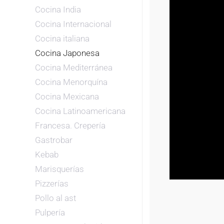
Cocina India
Cocina Internacional
Cocina italiana
Cocina Japonesa
Cocina Mediterránea
Cocina Menorquína
Cocina Mexicana
Cocina Latinoamericana
Francesa. Crepería
Gastrobar
Kebab
Marisquerías
Pizzerías
Pollo al ast
Pulpería