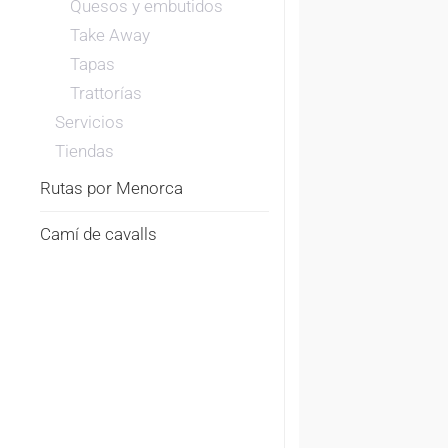
Quesos y embutidos
Take Away
Tapas
Trattorías
Servicios
Tiendas
Rutas por Menorca
Camí de cavalls