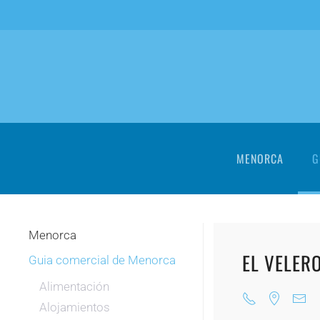
Skip to main content
MENORCA
G
Menorca
EL VELER
Guia comercial de Menorca
Alimentación
Alojamientos