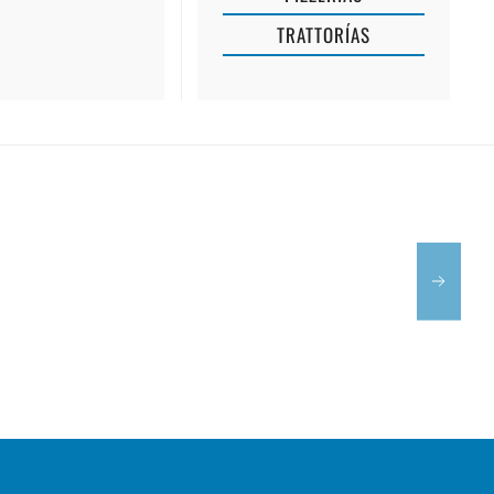
TRATTORÍAS
TE
ES
CRANC
MERCAT
ROQUER
FEMENIAS