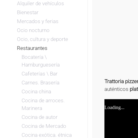
Alquiler de vehículos
Bienestar
Mercados y ferias
Ocio nocturno
Ocio, cultura y deporte
Restaurantes
Bocatería \
Hamburguesería
Cafeterías \ Bar
Trattoria pizze
Carnes. Brasería
auténticos
pla
Cocina china
Cocina de arroces.
Marinera
Cocina de autor
Cocina de Mercado
Cocina exótica. étnica