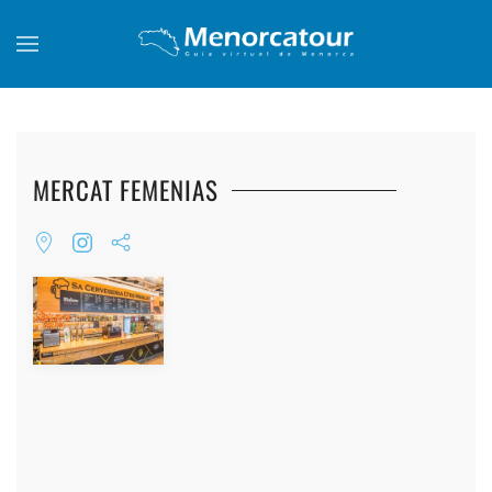
Skip to main content
MERCAT FEMENIAS
+
+
+
+
+
+
+
+
+
+
+
+