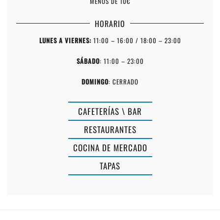
MENOS DE 10€
HORARIO
LUNES A VIERNES:
11:00 – 16:00 / 18:00 – 23:00
SÁBADO
: 11:00 – 23:00
DOMINGO
: CERRADO
CAFETERÍAS \ BAR
FOMO
RESTAURANTES
BURGER
COCINA DE MERCADO
-
TAPAS
HAMBURGU
EN
BARRIO
MAHÓN