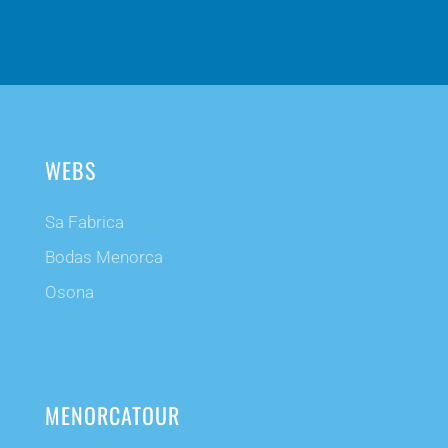
WEBS
Sa Fabrica
Bodas Menorca
Osona
MENORCATOUR