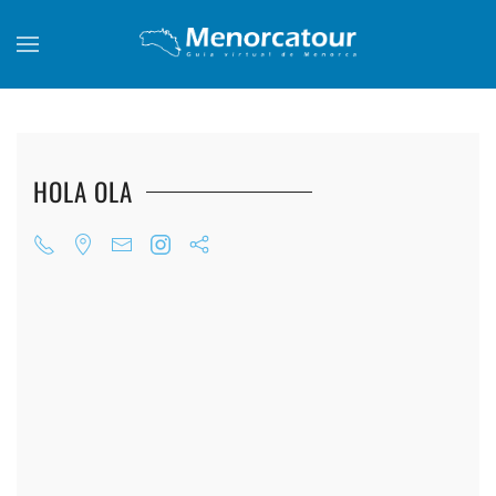
Skip to main content
HOLA OLA
+
+
+
+
+
+
+
+
+
+
+
+
+
+
+