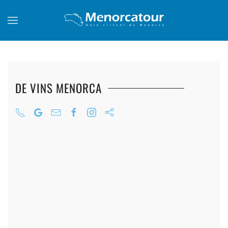
Skip to main content
DE VINS MENORCA
+
+
+
+
+
+
+
+
+
+
+
+
+
+
+