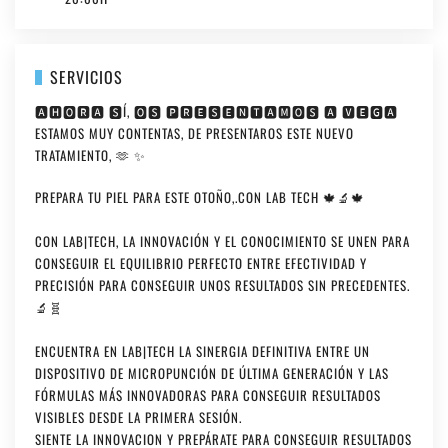
SERVICIOS
🅰🅷🅾🆁🅰 🆂Í, 🅾🆂 🅿🆁🅴🆂🅴🅽🆃🅰🅼🅾🆂 🅰 🆅🅴🅶🅰
ESTAMOS MUY CONTENTAS, DE PRESENTAROS ESTE NUEVO
TRATAMIENTO, 🫶 ✨
PREPARA TU PIEL PARA ESTE OTOÑO,.CON LAB TECH 🍁🔬🍁
CON LAB|TECH, LA INNOVACIÓN Y EL CONOCIMIENTO SE UNEN PARA
CONSEGUIR EL EQUILIBRIO PERFECTO ENTRE EFECTIVIDAD Y
PRECISIÓN PARA CONSEGUIR UNOS RESULTADOS SIN PRECEDENTES.
🔬🧬
ENCUENTRA EN LAB|TECH LA SINERGIA DEFINITIVA ENTRE UN
DISPOSITIVO DE MICROPUNCIÓN DE ÚLTIMA GENERACIÓN Y LAS
FÓRMULAS MÁS INNOVADORAS PARA CONSEGUIR RESULTADOS
VISIBLES DESDE LA PRIMERA SESIÓN.
SIENTE LA INNOVACION Y PREPÁRATE PARA CONSEGUIR RESULTADOS