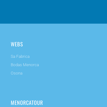
WEBS
Sa Fabrica
Bodas Menorca
Osona
MENORCATOUR