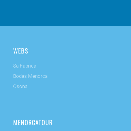
WEBS
Sa Fabrica
Bodas Menorca
Osona
MENORCATOUR