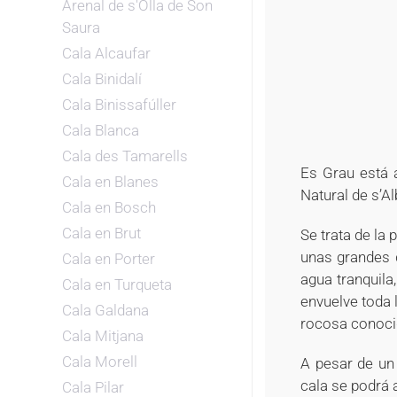
Arenal de s'Olla de Son
Saura
Cala Alcaufar
Cala Binidalí
Cala Binissafúller
Cala Blanca
Cala des Tamarells
Es Grau está 
Cala en Blanes
Natural de s’Al
Cala en Bosch
Cala en Brut
Se trata de la 
unas grandes d
Cala en Porter
agua tranquila
Cala en Turqueta
envuelve toda 
Cala Galdana
rocosa conoci
Cala Mitjana
Cala Morell
A pesar de un
cala se podrá 
Cala Pilar