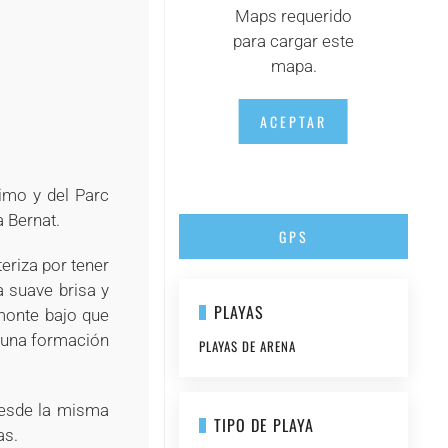
Maps requerido
para cargar este
mapa.
ACEPTAR
imo y del Parc
a Bernat.
GPS
teriza por tener
a suave brisa y
PLAYAS
 monte bajo que
r una formación
PLAYAS DE ARENA
desde la misma
TIPO DE PLAYA
as.