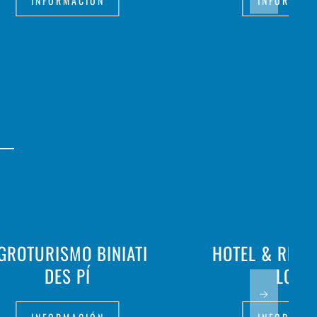
INFORMACIÓN
INFORMAC
GROTURISMO BINIATI
HOTEL & REST
DES PÍ
LOAR