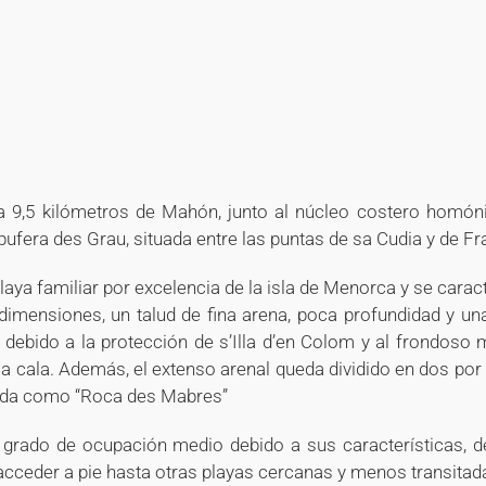
+
+
+
a 9,5 kilómetros de Mahón, junto al núcleo costero homón
bufera des Grau, situada entre las puntas de sa Cudia y de Fr
playa familiar por excelencia de la isla de Menorca y se carac
imensiones, un talud de fina arena, poca profundidad y un
, debido a la protección de s’Illa d’en Colom y al frondoso
la cala. Además, el extenso arenal queda dividido en dos po
da como “Roca des Mabres”
 grado de ocupación medio debido a sus características, 
acceder a pie hasta otras playas cercanas y menos transitad