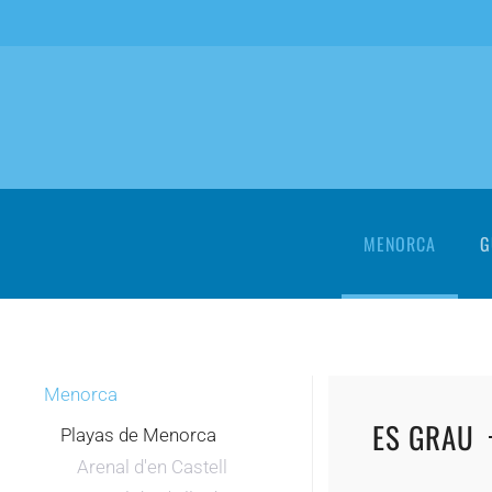
Skip to main content
MENORCA
G
Menorca
ES GRAU
Playas de Menorca
Arenal d'en Castell