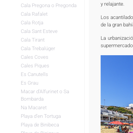
y relajante.
Cala Pregona o Pregonda
Cala Rafalet
Los acantilado
Cala Rotja
de la gran bahí
Cala Sant Esteve
La urbanizació
Cala Tirant
supermercados
Cala Trebalúger
Cales Coves
Cales Piques
Es Canutells
Es Grau
Macar d'Alfurinet o Sa
Bombarda
Na Macaret
Playa d’en Tortuga
Playa de Binibeca