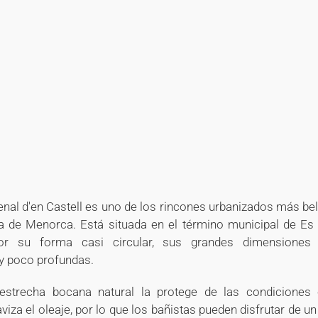
+
+
+
+
+
+
+
enal d'en Castell es uno de los rincones urbanizados más bel
sla de Menorca. Está situada en el término municipal de Es
por su forma casi circular, sus grandes dimensione
y poco profundas.
strecha bocana natural la protege de las condiciones 
viza el oleaje, por lo que los bañistas pueden disfrutar de un