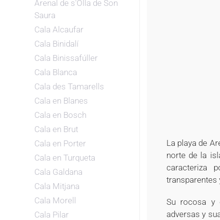
Arenal de s'Olla de Son
Saura
Cala Alcaufar
Cala Binidalí
Cala Binissafúller
Cala Blanca
Cala des Tamarells
Cala en Blanes
Cala en Bosch
Cala en Brut
La playa de Ar
Cala en Porter
norte de la i
Cala en Turqueta
caracteriza 
Cala Galdana
transparentes 
Cala Mitjana
Cala Morell
Su rocosa y e
adversas y sua
Cala Pilar