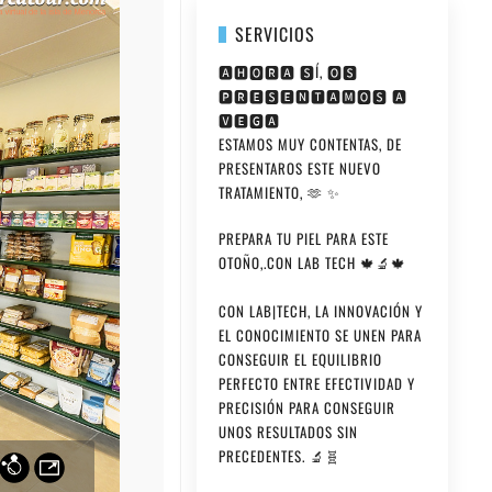
SERVICIOS
🅰🅷🅾🆁🅰 🆂Í, 🅾🆂
🅿🆁🅴🆂🅴🅽🆃🅰🅼🅾🆂 🅰
🆅🅴🅶🅰
ESTAMOS MUY CONTENTAS, DE
PRESENTAROS ESTE NUEVO
TRATAMIENTO, 🫶 ✨
PREPARA TU PIEL PARA ESTE
OTOÑO,.CON LAB TECH 🍁🔬🍁
CON LAB|TECH, LA INNOVACIÓN Y
EL CONOCIMIENTO SE UNEN PARA
CONSEGUIR EL EQUILIBRIO
PERFECTO ENTRE EFECTIVIDAD Y
PRECISIÓN PARA CONSEGUIR
UNOS RESULTADOS SIN
PRECEDENTES. 🔬🧬