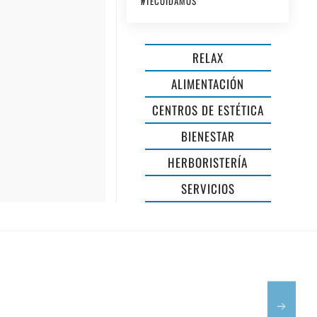
#TECUIDAMOS
RELAX
ALIMENTACIÓN
CENTROS DE ESTÉTICA
JUDIT
BIENESTAR
CENTRE
HERBORISTERÍA
SHEILA
D'IMATGE
SERVICIOS
DIAS-
PERRUQUE
BEAUTY
I
A
STUDIO
ESTÉTICA