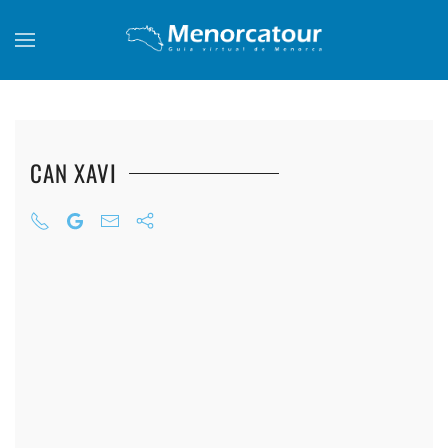
Skip to main content
CAN XAVI
+
+
+
+
+
+
+
+
+
+
+
+
+
+
+