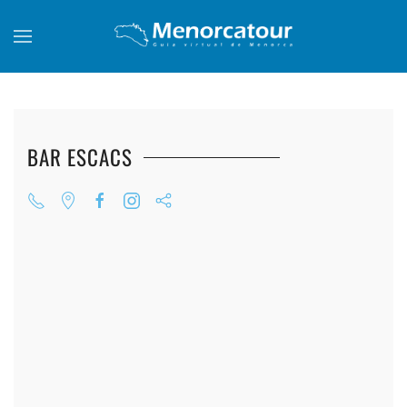
Skip to main content
BAR ESCACS
+
+
+
+
+
+
+
+
+
+
+
+
+
+
+