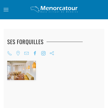
Skip to main content
SES FORQUILLES
+
+
+
+
+
+
+
+
+
+
+
+