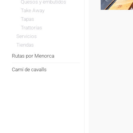
Quesos y embutidos
Take Away
Tapas
Trattorías
Servicios
Tiendas
Rutas por Menorca
Camí de cavalls