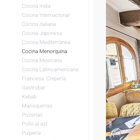
Cocina India
Cocina Internacional
Cocina italiana
Cocina Japonesa
Cocina Mediterránea
Cocina Menorquína
Cocina Mexicana
Cocina Latinoamericana
Francesa. Crepería
Gastrobar
Kebab
Marisquerías
Pizzerías
Pollo al ast
Pulpería