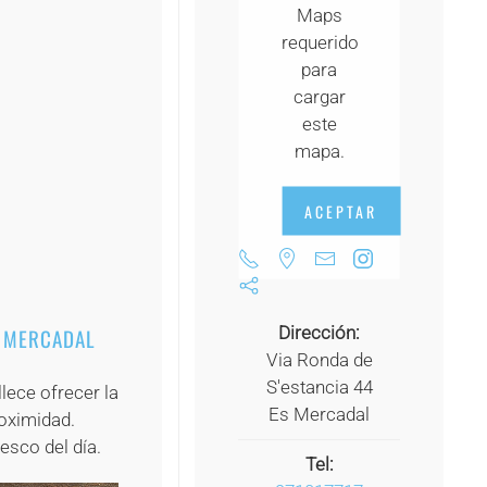
Maps
+
requerido
+
para
cargar
+
este
+
mapa.
+
ACEPTAR
+
Dirección:
S MERCADAL
Via Ronda de
S'estancia 44
ece ofrecer la
Es Mercadal
oximidad.
esco del día.
Tel: