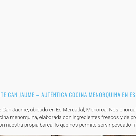
+
+
+
+
+
+
+
+
+
+
+
+
+
+
+
+
+
+
+
+
+
+
+
+
+
+
TE CAN JAUME – AUTÉNTICA COCINA MENORQUINA EN E
e Can Jaume, ubicado en Es Mercadal, Menorca. Nos enorgull
cina menorquina, elaborada con ingredientes frescos y de pr
 nuestra propia barca, lo que nos permite servir pescado fr