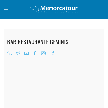
Skip to main content
BAR RESTAURANTE GEMINIS
+
+
+
+
+
+
+
+
+
+
+
+
+
+
+