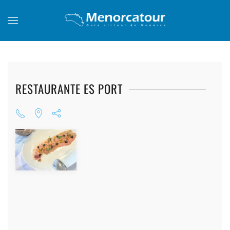
Skip to main content
RESTAURANTE ES PORT
+
+
+
+
+
+
+
+
+
+
+
+