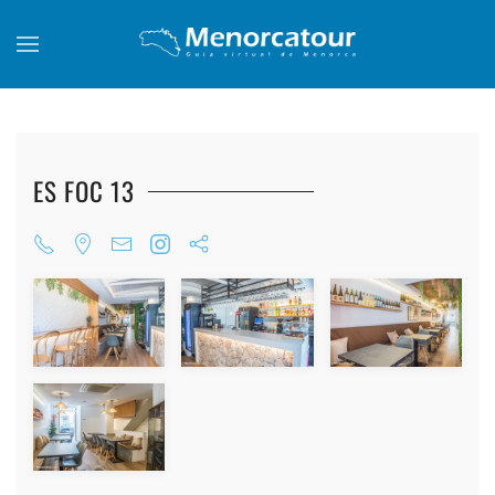
Skip to main content
ES FOC 13
+
+
+
+
+
+