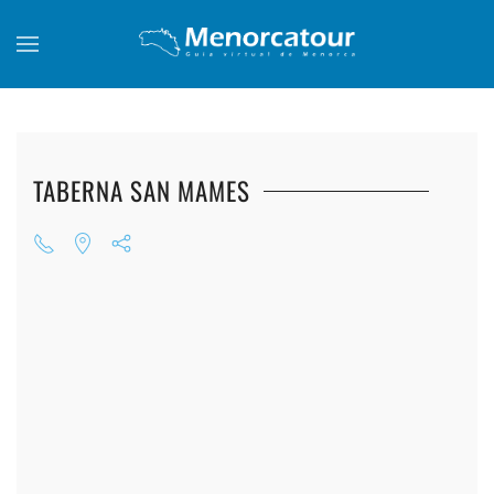
Skip to main content
TABERNA SAN MAMES
+
+
+
+
+
+
+
+
+
+
+
+
+
+
+