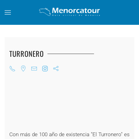
Skip to main content
TURRONERO
+
+
+
+
+
+
+
+
+
+
Con más de 100 año de existencia "El Turronero" es