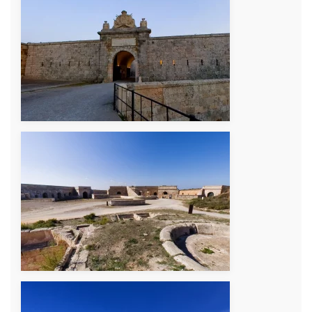
+
+
+
+
+
+