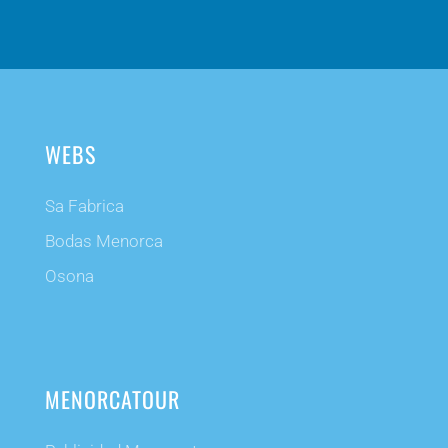
WEBS
Sa Fabrica
Bodas Menorca
Osona
MENORCATOUR