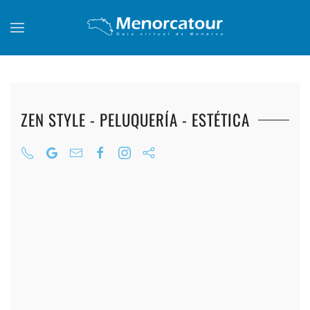
Skip to main content
ZEN STYLE - PELUQUERÍA - ESTÉTICA
+
+
+
+
+
+
+
+
+
+
+
+
+
+
+