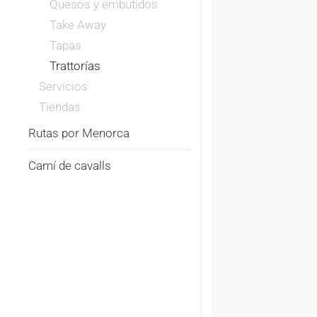
Quesos y embutidos
Take Away
Tapas
Trattorías
Servicios
Tiendas
Rutas por Menorca
Camí de cavalls