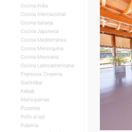
Cocina India
Cocina Internacional
Cocina italiana
Cocina Japonesa
Cocina Mediterránea
Cocina Menorquína
Cocina Mexicana
Cocina Latinoamericana
Francesa. Crepería
Gastrobar
Kebab
Marisquerías
Pizzerías
Pollo al ast
Pulpería