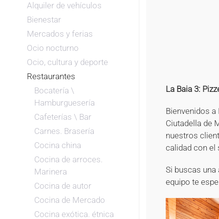
Alquiler de vehículos
Bienestar
Mercados y ferias
Ocio nocturno
Ocio, cultura y deporte
Restaurantes
La Baia 3: Piz
Bocatería \
Hamburguesería
Bienvenidos a 
Cafeterías \ Bar
Ciutadella de 
Carnes. Brasería
nuestros clien
Cocina china
calidad con el 
Cocina de arroces.
Si buscas una 
Marinera
equipo te espe
Cocina de autor
Cocina de Mercado
Cocina exótica. étnica