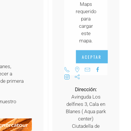
Maps
+
requerido
+
para
cargar
+
este
mapa.
ACEPTAR
lanes,
ecer a
 de primera
Dirección:
Avinguda Los
 nuestro
delfines 3, Cala en
Blanes ( Aqua park
center)
Ciutadella de