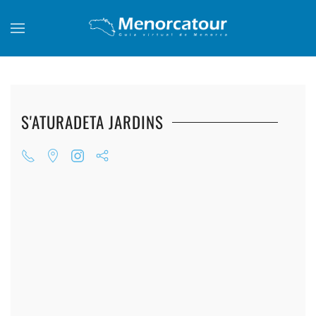
Skip to main content
S'ATURADETA JARDINS
+
+
+
+
+
+
+
+
+
+
+
+
+
+
+