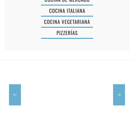
FOMO
COCINA ITALIANA
BURGER
COCINA VEGETARIANA
-
PIZZERÍAS
CAFÈ
HAMBURGU
ES
EN
POU
MAHÓN