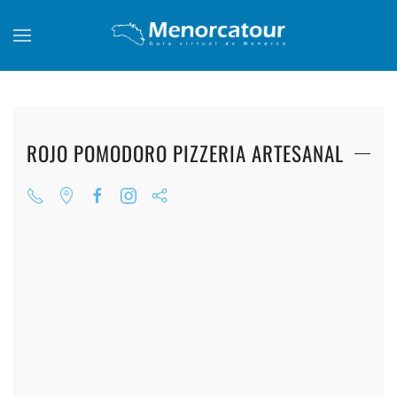
Skip to main content
ROJO POMODORO PIZZERIA ARTESANAL
+
+
+
+
+
+
+
+
+
+
+
+
+
+
+