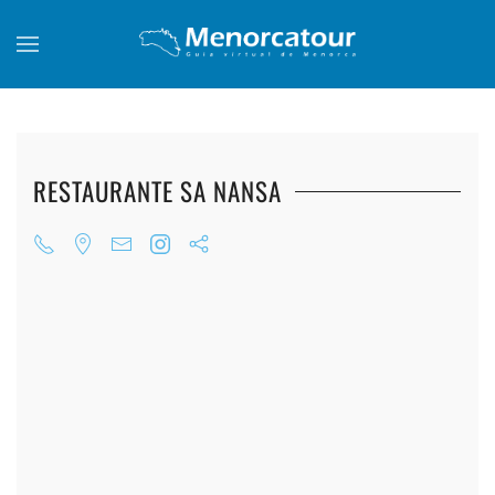
Skip to main content
RESTAURANTE SA NANSA
+
+
+
+
+
+
+
+
+
+
+
+
+
+
+