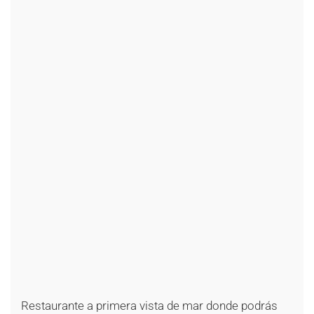
+
+
+
+
+
+
+
+
+
+
+
+
+
+
+
+
+
+
+
+
+
+
+
+
+
+
+
+
Restaurante a primera vista de mar donde podrás