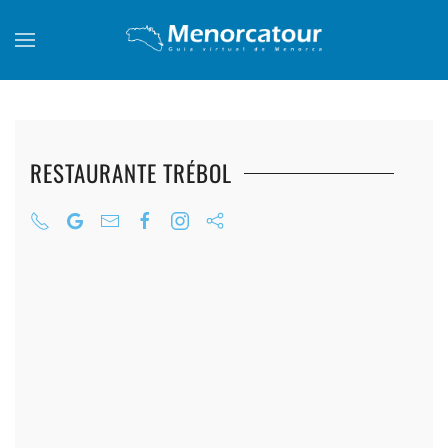
Skip to main content
RESTAURANTE TRÉBOL
+
+
+
+
+
+
+
+
+
+
+
+
+
+
+