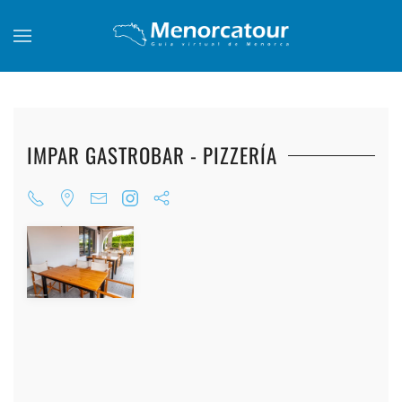
Skip to main content
IMPAR GASTROBAR - PIZZERÍA
+
+
+
+
+
+
+
+
+
+
+
+