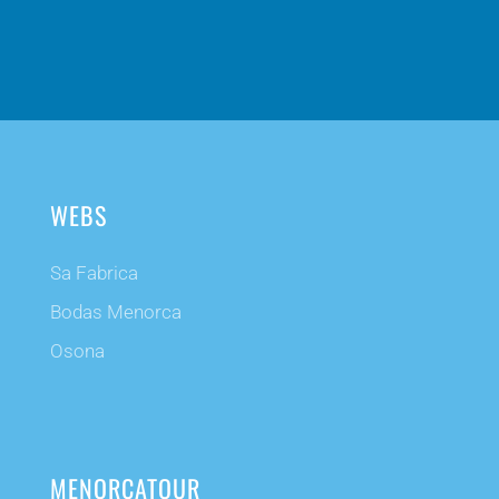
WEBS
Sa Fabrica
Bodas Menorca
Osona
MENORCATOUR