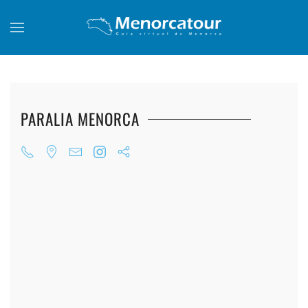
Skip to main content
PARALIA MENORCA
+
+
+
+
+
+
+
+
+
+
+
+
+
+
+