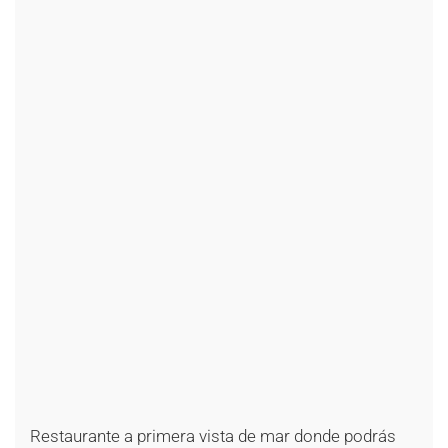
+
+
+
+
+
+
+
+
+
+
+
+
+
+
+
+
+
+
+
+
+
+
+
+
+
+
+
+
Restaurante a primera vista de mar donde podrás