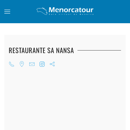
Skip to main content
RESTAURANTE SA NANSA
+
+
+
+
+
+
+
+
+
+
+
+
+
+
+