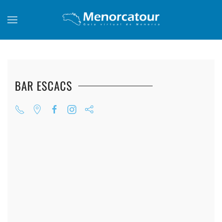
Skip to main content
BAR ESCACS
+
+
+
+
+
+
+
+
+
+
+
+
+
+
+