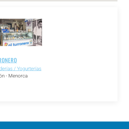
RONERO
derías / Yogurterías
n - Menorca