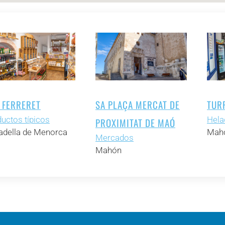
 FERRERET
SA PLAÇA MERCAT DE
TUR
uctos típicos
Hela
PROXIMITAT DE MAÓ
adella de Menorca
Mahó
Mercados
Mahón