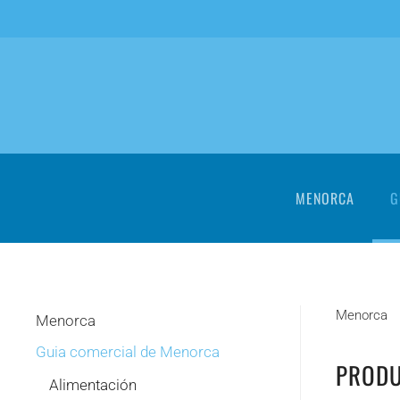
Skip to main content
MENORCA
G
Menorca
Menorca
Guia comercial de Menorca
PRODU
Alimentación