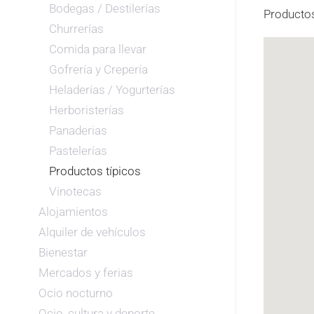
Bodegas / Destilerías
Productos
Churrerías
Comida para llevar
Gofrería y Crepería
Heladerías / Yogurterías
Herboristerías
Panaderias
Pastelerías
Productos típicos
Vinotecas
Alojamientos
Alquiler de vehículos
Bienestar
Mercados y ferias
Ocio nocturno
Ocio, cultura y deporte