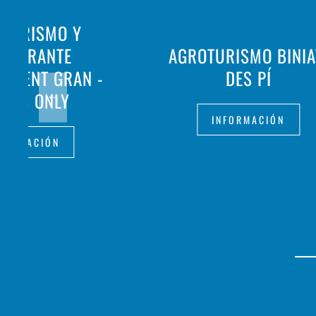
OTURISMO Y
STAURANTE
AGROTURISMO BINIA
ALDENT GRAN -
DES PÍ
ULTS ONLY
INFORMACIÓN
FORMACIÓN