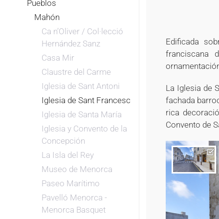
Pueblos
Mahón
Ca n’Oliver / Col·lecció
Edificada sob
Hernández Sanz
franciscana 
Casa Mir
ornamentación 
Claustre del Carme
Iglesia de Sant Antoni
La Iglesia de 
Iglesia de Sant Francesc
fachada barroc
rica decoraci
Iglesia de Santa María
Convento de S
Iglesia y Convento de la
Concepción
La Isla del Rey
Museo de Menorca
Paseo Marítimo
Pavelló Menorca -
Menorca Basquet