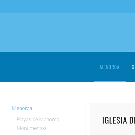
Skip to main content
MENORCA
G
Menorca
IGLESIA 
Playas de Menorca
Monumentos