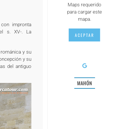
Maps requerido
para cargar este
mapa.
o con impronta
el s. XV-. La
ACEPTAR
a románica y su
Concepción y su
as del antiguo
MAHÓN