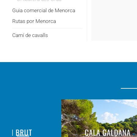
Guia comercial de Menorca
Rutas por Menorca
Camí de cavalls
A EN BRUT
CALA GALDANA