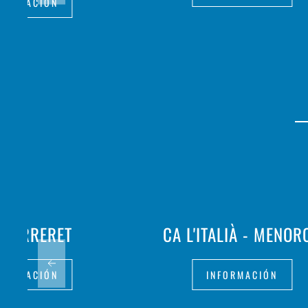
FORMACIÓN
 FERRERET
CA L'ITALIÀ - MENOR
FORMACIÓN
INFORMACIÓN