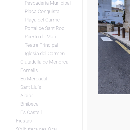
Pescadería Municipal
Plaça Conquista
Plaça del Carme
Portal de Sant Roc
Puerto de Maó
Teatre Principal
Iglesia del Carmen
Ciutadella de Menorca
Fornells
Es Mercadal
Sant Lluís
Alaior
Binibeca
Es Castell
Fiestas
S'Albufera des Grau