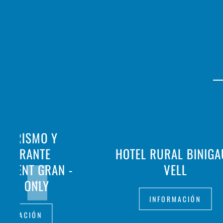
OTURISMO Y
STAURANTE
HOTEL RURAL BINIG
ALDENT GRAN -
VELL
ULTS ONLY
INFORMACIÓN
FORMACIÓN