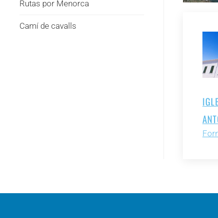
Rutas por Menorca
Camí de cavalls
IGL
ANT
Forn