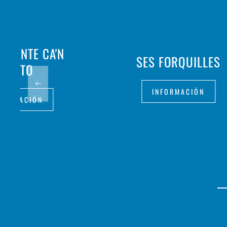
URANTE CA'N
SES FORQUILLES
BERTO
INFORMACIÓN
FORMACIÓN