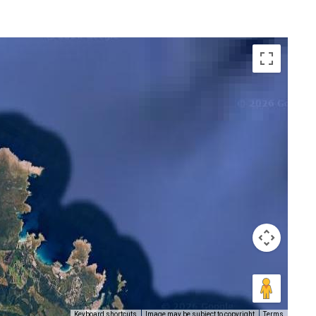
Keyboard shortcuts
Image may be subject to copyright
Terms