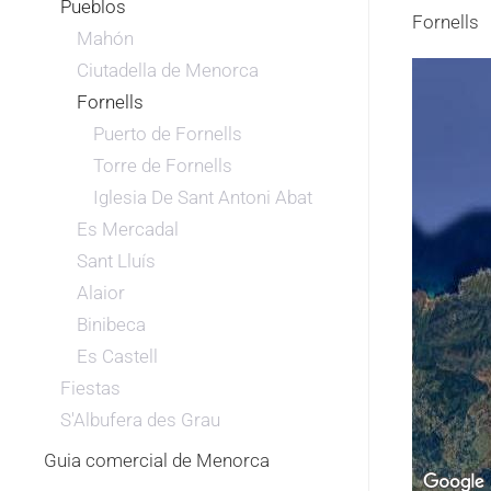
Pueblos
Fornells
Mahón
Ciutadella de Menorca
Fornells
Puerto de Fornells
Torre de Fornells
Iglesia De Sant Antoni Abat
Es Mercadal
Sant Lluís
Alaior
Binibeca
Es Castell
Fiestas
S'Albufera des Grau
Guia comercial de Menorca