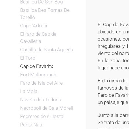
Basílica De Son Bou
Basílica Des Fornas De
Torelló
El Cap de Favà
Cap d'Artrutx
ubicado en un
El faro de Cap de
ocasiones, co
Cavalleria
irregulares y
Castillo de Santa Águeda
viento del nort
El Toro
En la zona to
Cap de Favàritx
lugar hace un
Fort Malborough
En la cima del
Faro de Isla del Aire
famosos de la 
La Mola
Faro de Favàri
Naveta des Tudons
un paisaje que
Necrópoli de Cala Morell
Junto a la car
Pedreres de s'Hostal
Se trata de un
Punta Nati