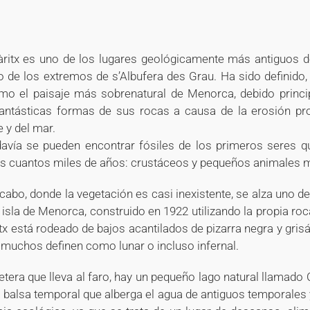
+
+
ritx es uno de los lugares geológicamente más antiguos de
o de los extremos de s’Albufera des Grau. Ha sido definido
mo el paisaje más sobrenatural de Menorca, debido princi
 fantásticas formas de sus rocas a causa de la erosión pr
e y del mar.
davía se pueden encontrar fósiles de los primeros seres qu
os cuantos miles de años: crustáceos y pequeños animales 
 cabo, donde la vegetación es casi inexistente, se alza uno d
isla de Menorca, construido en 1922 utilizando la propia roca
tx está rodeado de bajos acantilados de pizarra negra y gri
 muchos definen como lunar o incluso infernal.
retera que lleva al faro, hay un pequeño lago natural llamado 
a balsa temporal que alberga el agua de antiguos temporales 