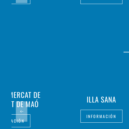
ÇA MERCAT DE
ILLA SANA
MITAT DE MAÓ
INFORMACIÓN
FORMACIÓN