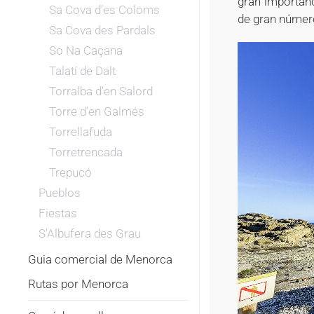
gran importanc
Sa Cova d’es Coloms
de gran númer
Sa Cova des Pardals
So Na Caçana
Talatí de Dalt
Torralba d'en Salord
Torre d'en Galmés
Torrellafuda
Torretrencada
Trepucó
Pueblos
Fiestas
S'Albufera des Grau
Guia comercial de Menorca
Rutas por Menorca