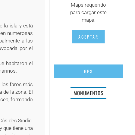
Maps requerido
para cargar este
mapa.
 la isla y está
, en numerosas
ACEPTAR
palmente a las
ovocada por el
e habitaron el
marinos.
GPS
e los faros más
 de la zona. El
MONUMENTOS
sácea, formando
Cós des Síndic.
y que tiene una