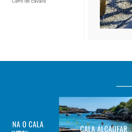
Camí de cavalls
REGONA O CALA
CALA ALCAUFAR