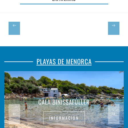
CAN
🕶️
MAGÍ
👓
PLAYAS DE MENORCA
CALA BINISSAFÚLLER
INFORMACIÓN