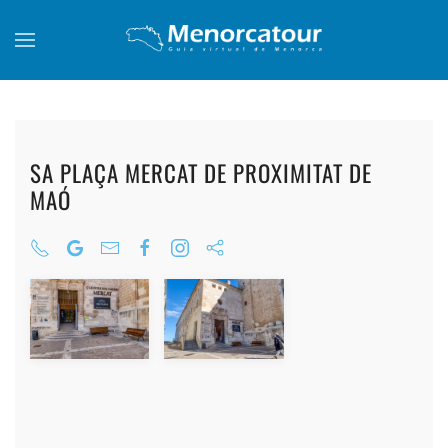
Skip to main content
SA PLAÇA MERCAT DE PROXIMITAT DE
MAÓ
+
+
+
+
+
+
+
+
+