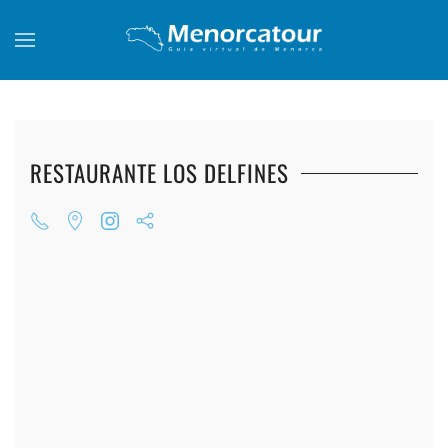
Skip to main content
RESTAURANTE LOS DELFINES
+
+
+
+
+
+
+
+
+
+
+
+
+